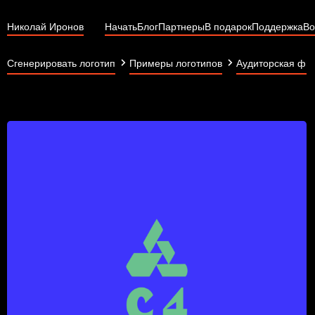
Николай Иронов
Начать
Блог
Партнеры
В подарок
Поддержка
Во
Сгенерировать логотип
Примеры логотипов
Аудиторская фи