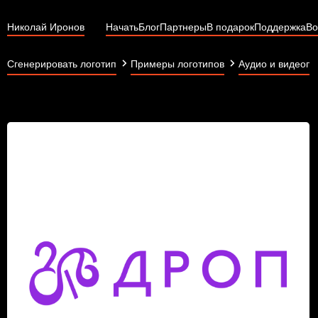
Николай Иронов
Начать
Блог
Партнеры
В подарок
Поддержка
Во
Сгенерировать логотип
Примеры логотипов
Аудио и видеопр