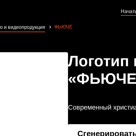
Начат
ФЬЮЧЕ
о и видеопродукция
Логотип
«ФЬЮЧЕ
Современный христиа
Сгенерировать