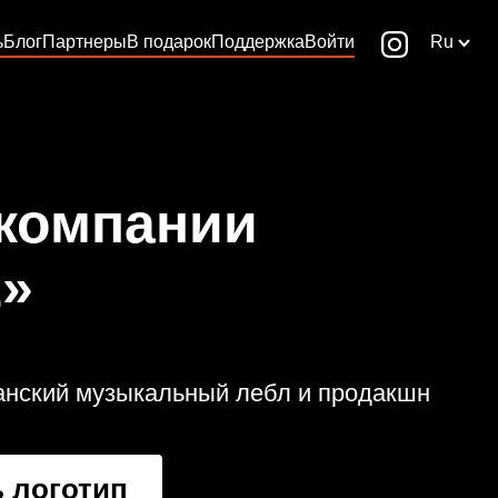
ь
Блог
Партнеры
В подарок
Поддержка
Войти
Ru
 компании
»
нский музыкальный лебл и продакшн
 логотип