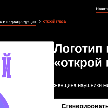
Начат
открой глаза
о и видеопродукция
Логотип
«открой 
женщина наушники м
Сгенерировать