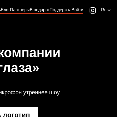
ь
Блог
Партнеры
В подарок
Поддержка
Войти
Ru
 компании
глаза»
икрофон утреннее шоу
 логотип