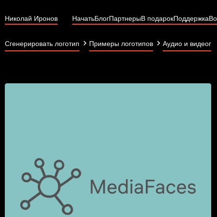
Николай Иронов
Начать
Блог
Партнеры
В подарок
Поддержка
Во
Сгенерировать логотип
Примеры логотипов
Аудио и видеопр