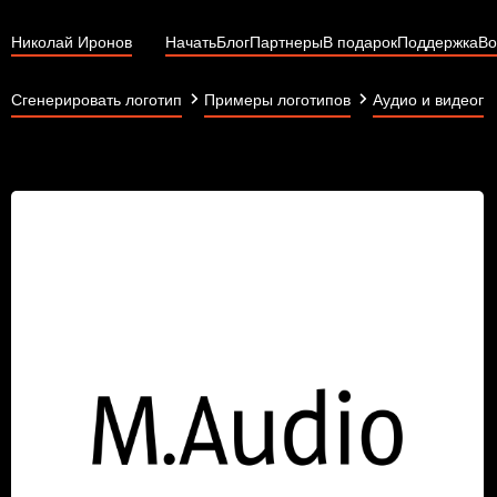
Николай Иронов
Начать
Блог
Партнеры
В подарок
Поддержка
Во
Сгенерировать логотип
Примеры логотипов
Аудио и видеопр