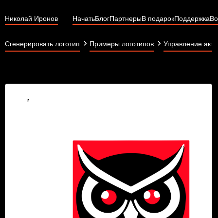
Николай Иронов
Начать
Блог
Партнеры
В подарок
Поддержка
Во
Сгенерировать логотип
Примеры логотипов
Управление акт