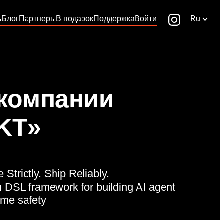
ь
Блог
Партнеры
В подарок
Поддержка
Войти
Ru
 компании
KT»
Strictly. Ship Reliably.
n DSL framework for building AI agent
ime safety