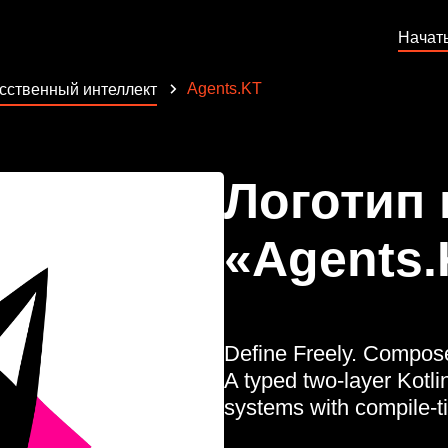
Начат
Agents.KT
сственный интеллект
Логотип
«Agents.
Define Freely. Compose 
A typed two-layer Kotli
systems with compile-t