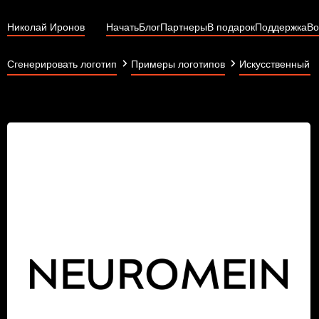
Николай Иронов
Начать
Блог
Партнеры
В подарок
Поддержка
Во
Сгенерировать логотип
Примеры логотипов
Искусственный и