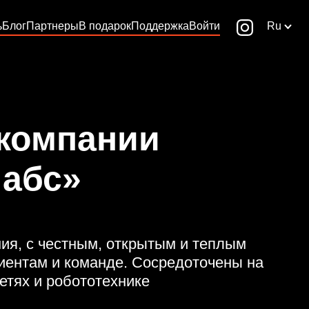
ь
Блог
Партнеры
В подарок
Поддержка
Войти
Ru
 компании
Лабс»
ия, с честным, открытым и теплым
иентам и команде. Сосредоточены на
етях и робототехнике