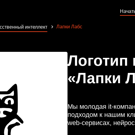
Начат
Лапки Лабс
сственный интеллект
Логотип
«Лапки 
Мы молодая it-компан
подходом к нашим кл
web-сервисах, нейрос