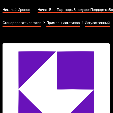
Николай Иронов
Начать
Блог
Партнеры
В подарок
Поддержка
Во
Сгенерировать логотип
Примеры логотипов
Искусственный и