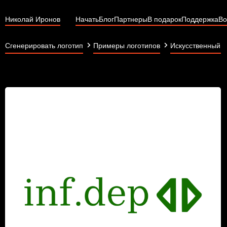
Николай Иронов
Начать
Блог
Партнеры
В подарок
Поддержка
Во
Сгенерировать логотип
Примеры логотипов
Искусственный и