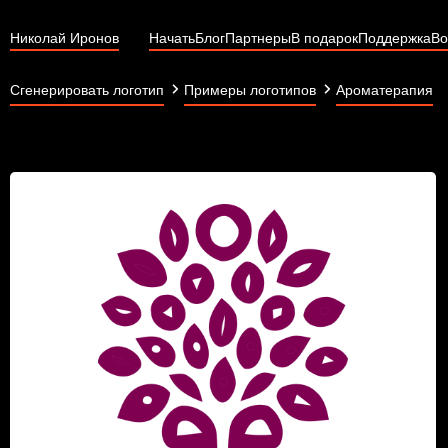
Николай Иронов
Начать
Блог
Партнеры
В подарок
Поддержка
Во
Сгенерировать логотип
Примеры логотипов
Ароматерапия