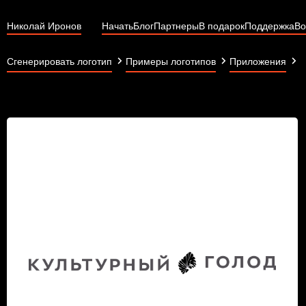
Николай Иронов
Начать
Блог
Партнеры
В подарок
Поддержка
Во
К
Сгенерировать логотип
Примеры логотипов
Приложения