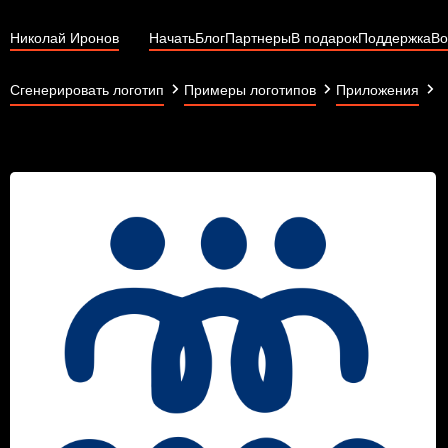
Николай Иронов
Начать
Блог
Партнеры
В подарок
Поддержка
Во
S
Сгенерировать логотип
Примеры логотипов
Приложения