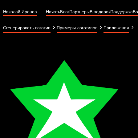
Николай Иронов
Начать
Блог
Партнеры
В подарок
Поддержка
Во
a
Сгенерировать логотип
Примеры логотипов
Приложения