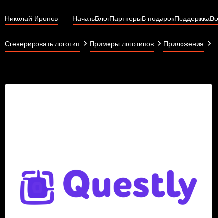
Николай Иронов
Начать
Блог
Партнеры
В подарок
Поддержка
Во
Q
Сгенерировать логотип
Примеры логотипов
Приложения