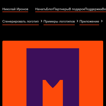
Николай Иронов
Начать
Блог
Партнеры
В подарок
Поддержка
Во
i
Сгенерировать логотип
Примеры логотипов
Приложение