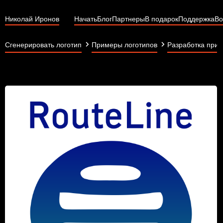
Николай Иронов
Начать
Блог
Партнеры
В подарок
Поддержка
Во
Сгенерировать логотип
Примеры логотипов
Разработка при