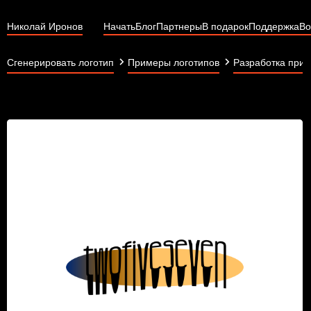
Николай Иронов
Начать
Блог
Партнеры
В подарок
Поддержка
Во
Сгенерировать логотип
Примеры логотипов
Разработка при