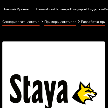
Николай Иронов
Начать
Блог
Партнеры
В подарок
Поддержка
Во
Сгенерировать логотип
Примеры логотипов
Разработка при