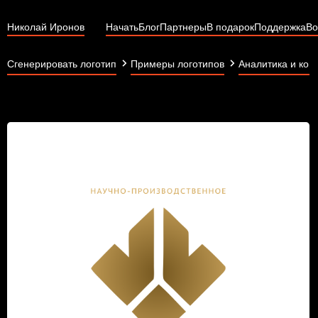
Николай Иронов
Начать
Блог
Партнеры
В подарок
Поддержка
Во
Сгенерировать логотип
Примеры логотипов
Аналитика и кон