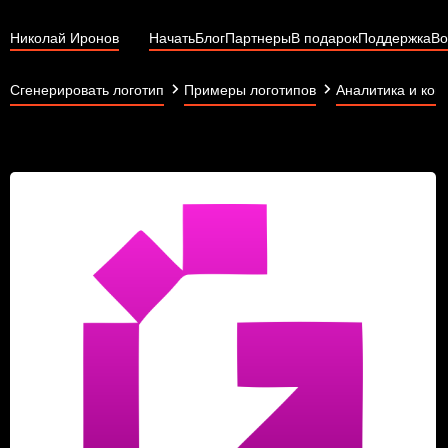
Николай Иронов
Начать
Блог
Партнеры
В подарок
Поддержка
Во
Сгенерировать логотип
Примеры логотипов
Аналитика и кон