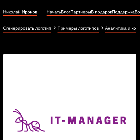
Николай Иронов
Начать
Блог
Партнеры
В подарок
Поддержка
Во
Сгенерировать логотип
Примеры логотипов
Аналитика и кон