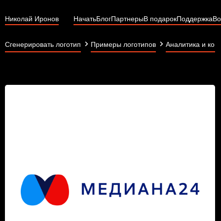
Николай Иронов
Начать
Блог
Партнеры
В подарок
Поддержка
Во
Сгенерировать логотип
Примеры логотипов
Аналитика и кон