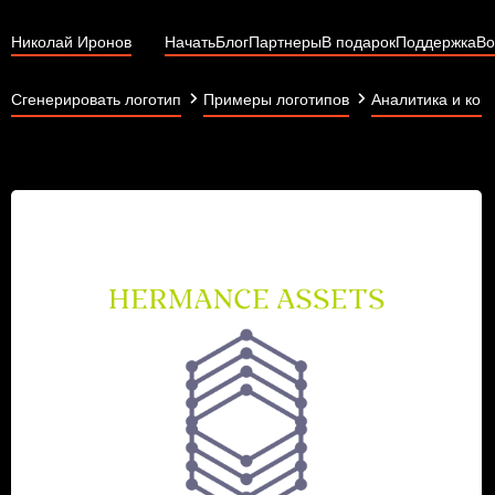
Николай Иронов
Начать
Блог
Партнеры
В подарок
Поддержка
Во
Сгенерировать логотип
Примеры логотипов
Аналитика и кон