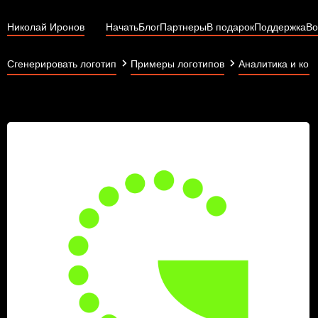
Николай Иронов
Начать
Блог
Партнеры
В подарок
Поддержка
Во
Сгенерировать логотип
Примеры логотипов
Аналитика и кон