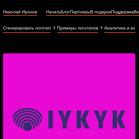
Николай Иронов
Начать
Блог
Партнеры
В подарок
Поддержка
Во
Сгенерировать логотип
Примеры логотипов
Аналитика и кон