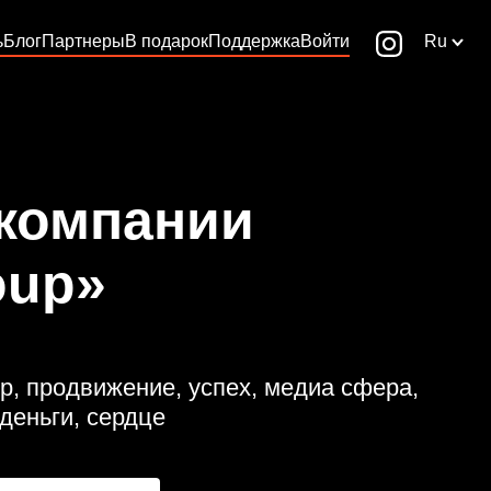
ь
Блог
Партнеры
В подарок
Поддержка
Войти
Ru
 компании
oup»
р, продвижение, успех, медиа сфера,
 деньги, сердце