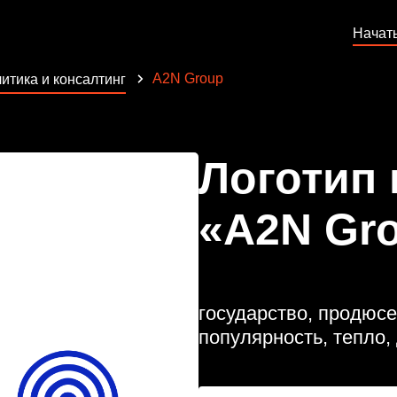
Начат
A2N Group
итика и консалтинг
Логотип
«A2N Gr
государство, продюсе
популярность, тепло,