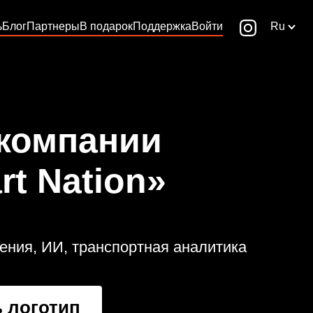
ь
Блог
Партнеры
В подарок
Поддержка
Войти
Ru
 компании
rt Nation»
ния, ИИ, транспортная аналитика
 логотип