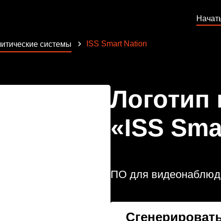
Начат
ISS Smart Nation
итические системы
Логотип
«ISS Sma
ПО для видеонаблюде
Сгенерировать