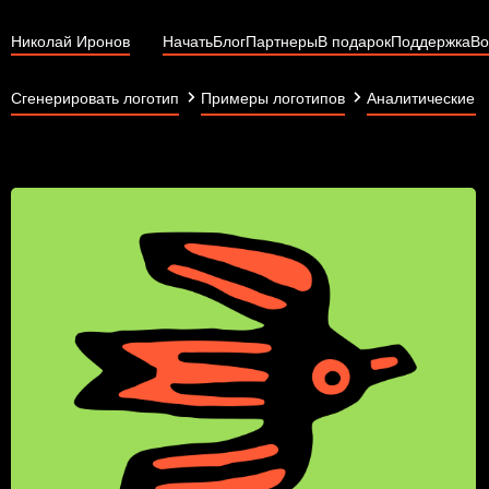
Николай Иронов
Начать
Блог
Партнеры
В подарок
Поддержка
Во
Сгенерировать логотип
Примеры логотипов
Аналитические 