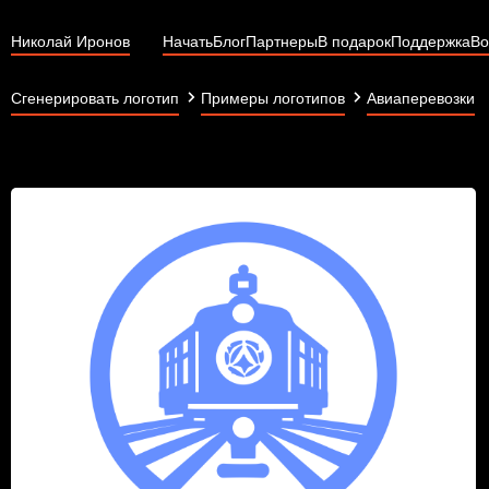
Николай Иронов
Начать
Блог
Партнеры
В подарок
Поддержка
Во
Сгенерировать логотип
Примеры логотипов
Авиаперевозки