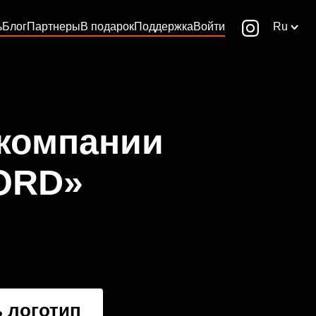
ь
Блог
Партнеры
В подарок
Поддержка
Войти
Ru
 компании
ORD»
 логотип