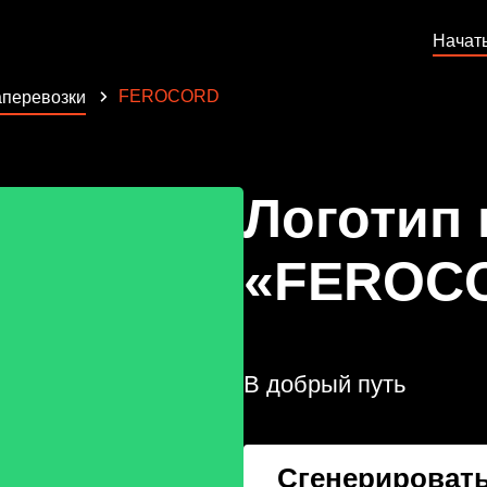
Начат
FEROCORD
перевозки
Логотип
«FEROC
В добрый путь
Сгенерировать