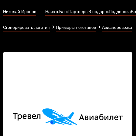
Николай Иронов
Начать
Блог
Партнеры
В подарок
Поддержка
Во
Сгенерировать логотип
Примеры логотипов
Авиаперевозки