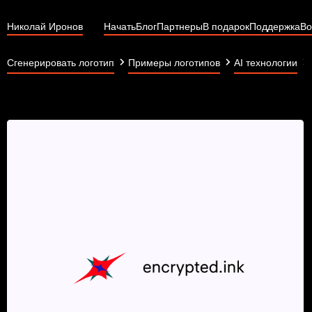
Николай Иронов
Начать
Блог
Партнеры
В подарок
Поддержка
Во
Сгенерировать логотип
Примеры логотипов
AI технологии