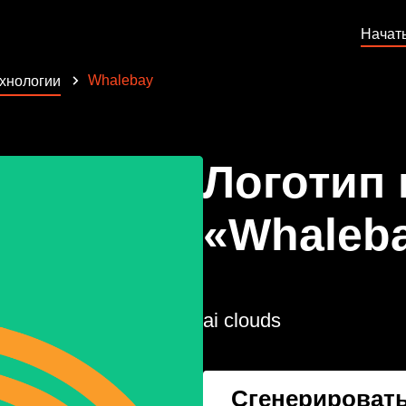
Начат
Whalebay
ехнологии
Логотип
«Whaleb
ai clouds
Сгенерировать