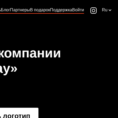
ь
Блог
Партнеры
В подарок
Поддержка
Войти
Ru
 компании
ay»
 логотип