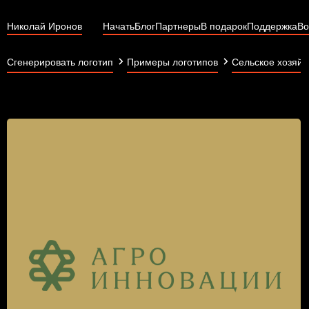
Николай Иронов
Начать
Блог
Партнеры
В подарок
Поддержка
Во
Сгенерировать логотип
Примеры логотипов
Сельское хозяйс