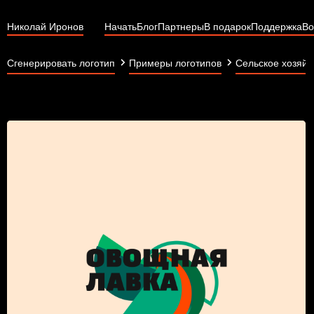
Николай Иронов
Начать
Блог
Партнеры
В подарок
Поддержка
Во
Сгенерировать логотип
Примеры логотипов
Сельское хозяйс