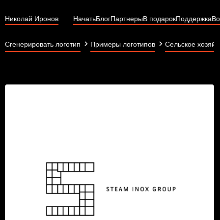
Николай Иронов
Начать
Блог
Партнеры
В подарок
Поддержка
Во
Сгенерировать логотип
Примеры логотипов
Сельское хозяйс