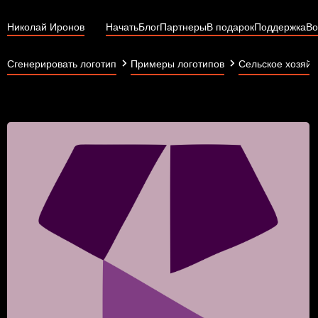
Николай Иронов
Начать
Блог
Партнеры
В подарок
Поддержка
Во
Сгенерировать логотип
Примеры логотипов
Сельское хозяйс