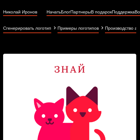
Николай Иронов
Начать
Блог
Партнеры
В подарок
Поддержка
Во
Сгенерировать логотип
Примеры логотипов
Производство ак