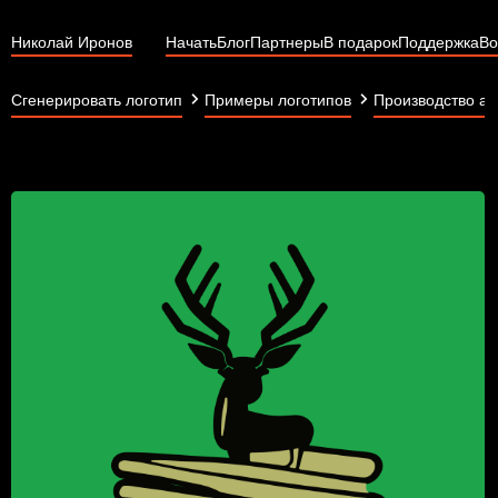
Николай Иронов
Начать
Блог
Партнеры
В подарок
Поддержка
Во
Сгенерировать логотип
Примеры логотипов
Производство ак