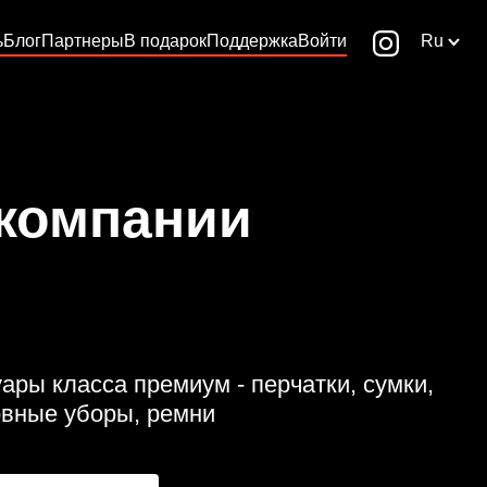
ь
Блог
Партнеры
В подарок
Поддержка
Войти
Ru
 компании
ары класса премиум - перчатки, сумки,
овные уборы, ремни