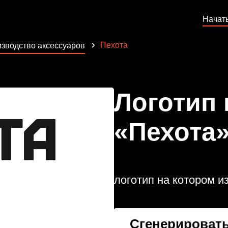
Начат
Пехота
зводство аксессуаров
Логотип
«Пехота
логотип на котором 
Сгенерировать