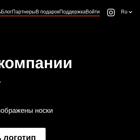
ь
Блог
Партнеры
В подарок
Поддержка
Войти
Ru
 компании
»
изображены носки
 логотип