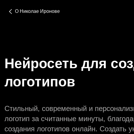
О Николае Иронове
Создать ак
войти
Нейросеть для со
логотипов
Про
Стильный, современный и персонали
Забы
логотип за считанные минуты, благода
создания логотипов онлайн. Создать 
Быст