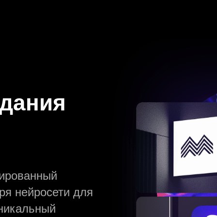
каунт или
здания
должить →
зированный
ли пароль?
ря нейросети для
уникальный
рый вход: