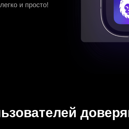
легко и просто!
 понравилось то, что
авки сразу же после
ьзователей довер