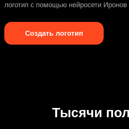
логотип с помощью нейросети Иронов 
Войти через Яндекс
Создать логотип
Войти через ВК
«Больше всего мне
я могу делать попр
генерации»
Чисто
Тысячи пол