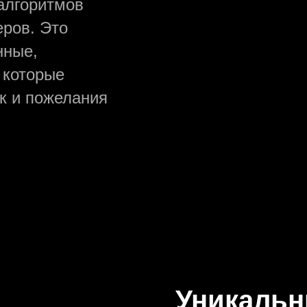
 алгоритмов
ров. Это
нные,
 которые
к и пожелания
Уникальн