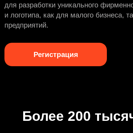
для разработки уникального фирменно
и логотипа, как для малого бизнеса, т
Войти через Яндекс
предприятий.
Войти через ВК
«Больше всего мне
Регистрация
я могу делать попр
генерации»
Чисто
Более 200 тыся