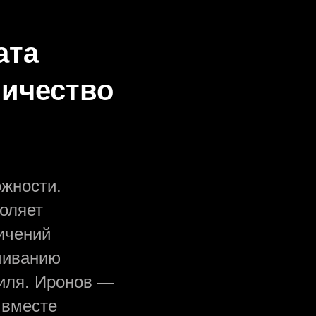
ата
личество
жности.
оляет
ичений
чиванию
тиля. Иронов —
 вместе