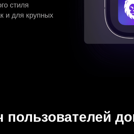
го стиля
ак и для крупных
 понравилось то, что
авки сразу же после
ч пользователей д