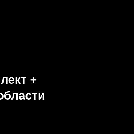
лект +
области