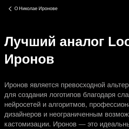
О Николае Иронове
Создать ак
Лучший аналог Lo
войти
Иронов
Иронов является превосходной альтер
Про
для создания логотипов благодаря сл
нейросетей и алгоритмов, профессио
Забы
дизайнеров и неограниченным возмо
кастомизации. Иронов — это идеальн
Быст