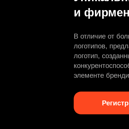
и фирмен
В отличие от бо
логотипов, пред
логотип, создан
конкурентоспосо
элементе бренди
Регист