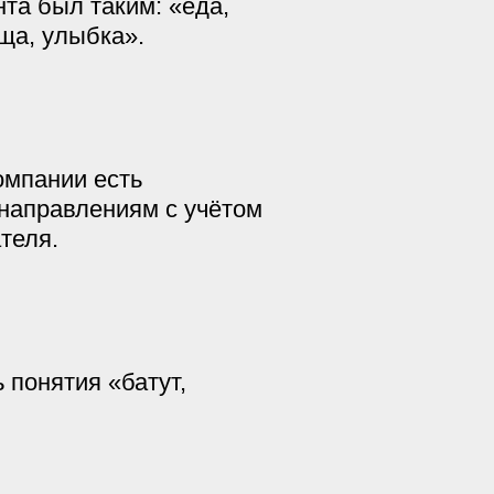
та был таким: «еда,
ища, улыбка».
омпании есть
направлениям с учётом
ателя.
 понятия «батут,