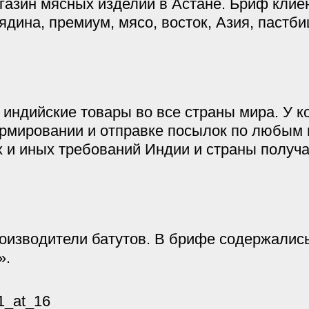
газин мясных изделий в Астане. Бриф клиен
овядина, премиум, мясо, восток, Азия, пастб
 индийские товары во все страны мира. У к
рмировании и отправке посылок по любым 
 и иных требований Индии и страны получ
роизводители батутов. В брифе содержались
».