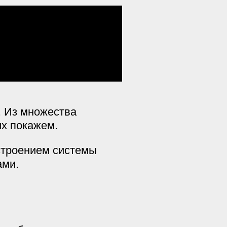
. Из множества
их покажем.
строением системы
ами.