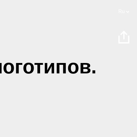
Ru
оготипов.