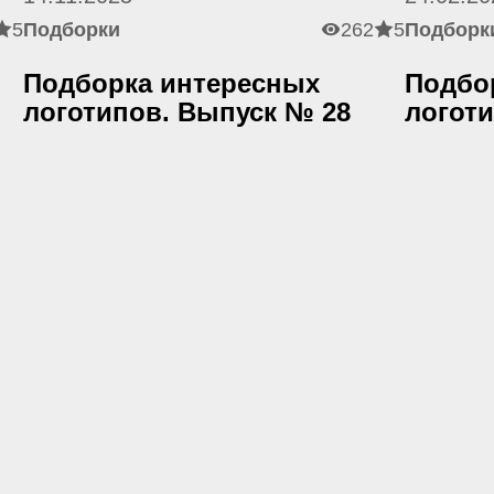
5
Подборки
262
5
Подборк
Подборка интересных
Подбо
логотипов. Выпуск № 28
логот