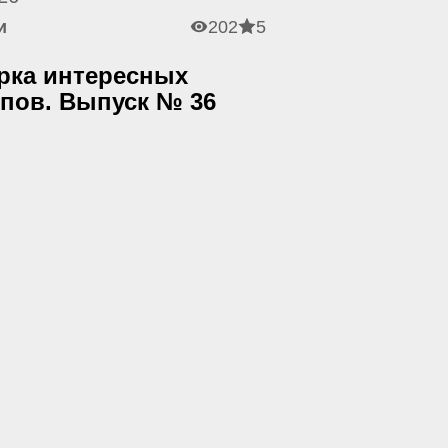
и
202
5
рка интересных
ипов. Выпуск № 36