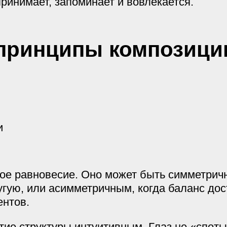
принимает, запоминает и вовлекается.
принципы композици
и
ое равновесие. Оно может быть симметричн
гую, или асимметричным, когда баланс дост
ентов.
тие структуры интуитивным. Глаз не «споты