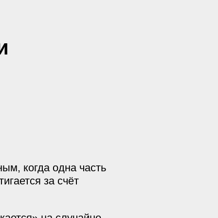
и
ым, когда одна часть
игается за счёт
кается» на случайно