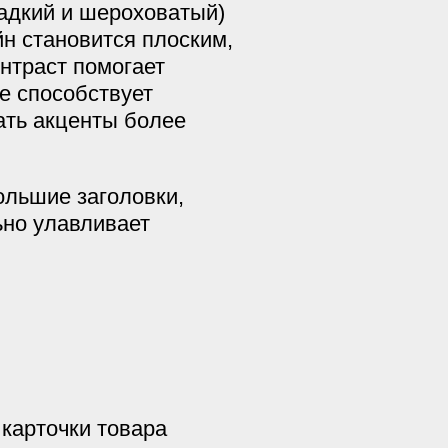
ладкий и шероховатый)
йн становится плоским,
нтраст помогает
е способствует
ать акценты более
ольшие заголовки,
ьно улавливает
 карточки товара