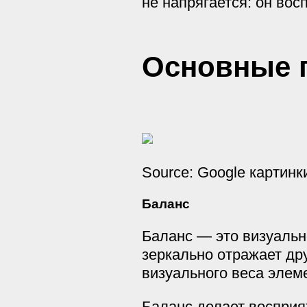
не напрягается: он вос
Основные 
Source: Google картинк
Баланс
Баланс — это визуальн
зеркально отражает дру
визуального веса элем
Баланс делает восприя